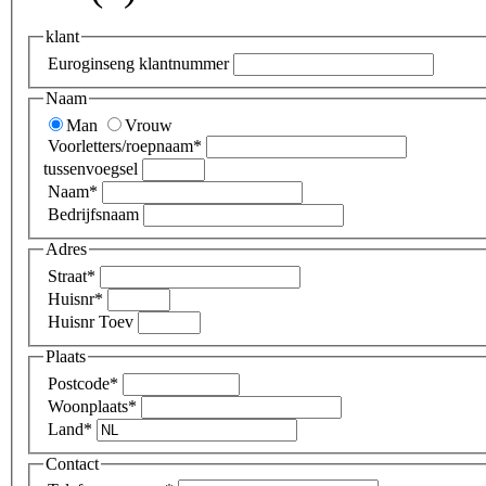
klant
Euroginseng klantnummer
Naam
Man
Vrouw
Voorletters/roepnaam
*
tussenvoegsel
Naam
*
Bedrijfsnaam
Adres
Straat
*
Huisnr
*
Huisnr Toev
Plaats
Postcode
*
Woonplaats
*
Land
*
Contact